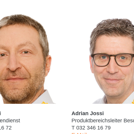
i
Adrian Jossi
nendienst
Produktbereichsleiter Bes
16 72
T
032 346 16 79