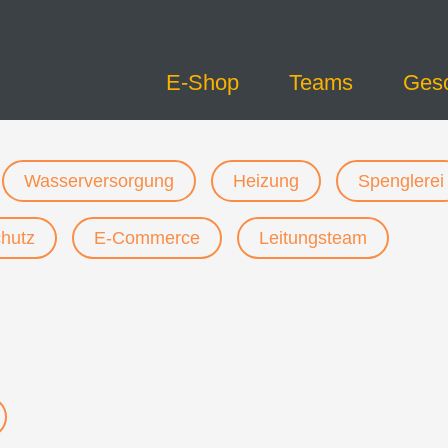
E-Shop
Teams
Gesc
Wasserversorgung
Heizung
Spenglerei
chutz
E-Commerce
Leitungsteam