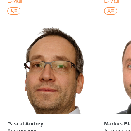
E-Mail
E-Mail
Pascal Andrey
Markus Bla
Aussendienst
Aussendien