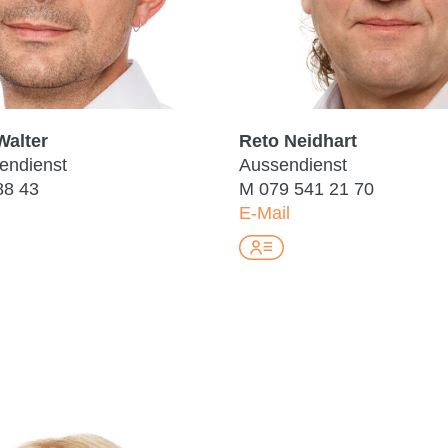
Walter
Reto Neidhart
nendienst
Aussendienst
88 43
M
079 541 21 70
E-Mail