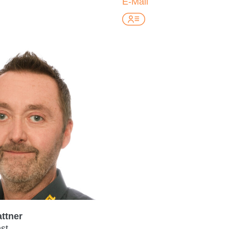
E-Mail
ttner
st