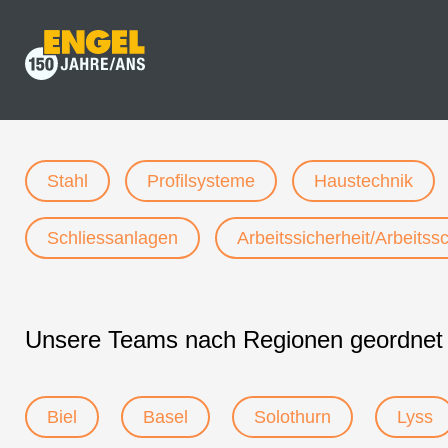
Stahl
Profilsysteme
Haustechnik
Schliessanlagen
Arbeitssicherheit/Arbeitss
Unsere Teams nach Regionen geordnet
Biel
Basel
Solothurn
Lyss