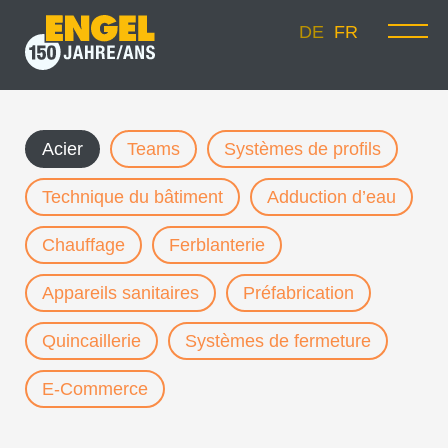
DE
FR
Acier
Teams
Systèmes de profils
Technique du bâtiment
Adduction d’eau
Chauffage
Ferblanterie
Appareils sanitaires
Préfabrication
Quincaillerie
Systèmes de fermeture
E-Commerce